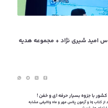
 امید شیری نژاد + مجموعه هدیه
شور با جزوه بسیار حرفه ای و خفن !
۳۰۰ تست مفهومی و رو به بالا و غیر تکراری و جدید از کتاب iq و آزمون پلاس مهر و ماه وتالیفی مشابه