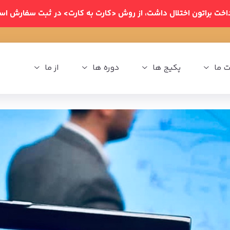
داخت براتون اختلال داشت، از روش <کارت به کارت> در ثبت سفارش اس
 ما
پکیج ها
دوره ها
از ما