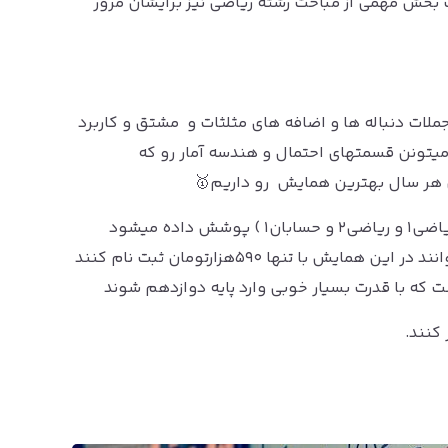
بخش مهمی از مباحث رشته ریاضی نیز برایشان مرور
موع جملات دنباله ها و اضافه های مثلثات و مشتق و کاربرد
میتونن قسمتهای احتمال و هندسه آمار رو که
ر سال بهترین همایش رو داریم🥇
🔵 با توجه به اینکه تمام کتاب دهم و یازدهم( ریاضی۱ و ریاضی۲ و حسابان۱ ) پوشش داده میشود
بنابراین یازدهمی های رشته تجربی و ریاضی میتوانند در این همایش با تنها ۵۹۰هزارتومان ثبت نام کنند
ت که با قدرت بسیار خوبی وارد پایه دوازدهم شوند