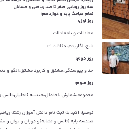
رویکرد طراحان نظام جدید و سنجش با درسنامه در
سه روز رویایی صفر تا صد ریاضی و حسابان
تمام مباحث پایه و دوازدهم؛
روز اول:
معادلات و نامعادلات
تابع، لگاریتم، مثلثات ✅
روز دوم:
حد و پیوستگی،مشتق و کاربرد مشتق،الگو و دنب
روز سوم:
مجموعه،شمارش ،احتمال،هندسه (تحلیلی،تالس و ت
توصیه اکید به ثبت نام دانش آموزان رشته ریاضی
هندسه پایه (تالس و تشابه)و دوران و برش و مقا